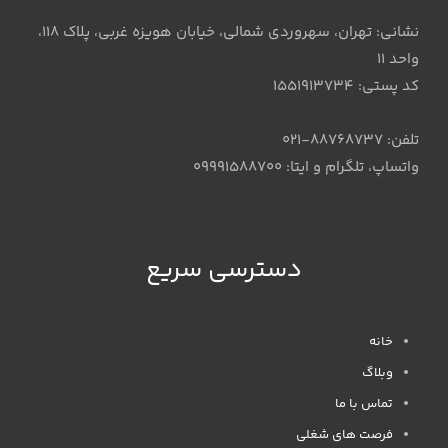
نشانی: تهران، سهروردی شمالی، خیابان هویزه غربی، پلاک 118،
واحد 11
کد پستی: 1551913734
تلفن: 88768737-021
واتساپ، تلگرام و ایتا: 09991588700
دسترسی سریع
خانه
وبلاگ
تماس با ما
فرصت های شغلی