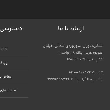
ارتباط با ما
دسترسی 
نشانی: تهران، سهروردی شمالی، خیابان
خانه
هویزه غربی، پلاک 118، واحد 11
کد پستی: 1551913734
وبلاگ
تلفن: 88768737-021
تماس با 
واتساپ، تلگرام و ایتا: 09991588700
فرصت های 