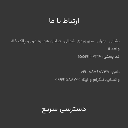
ارتباط با ما
نشانی: تهران، سهروردی شمالی، خیابان هویزه غربی، پلاک 118،
واحد 11
کد پستی: 1551913734
تلفن: 88768737-021
واتساپ، تلگرام و ایتا: 09991588700
دسترسی سریع