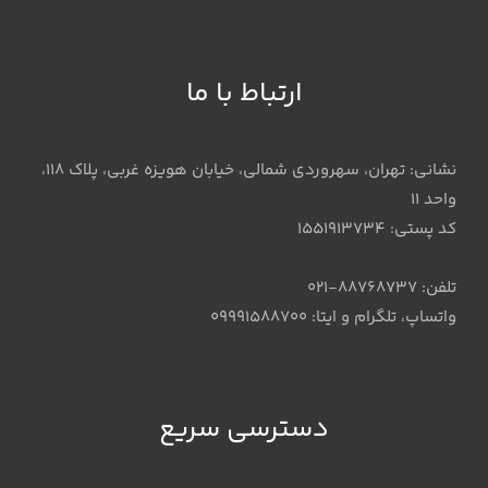
ارتباط با ما
نشانی: تهران، سهروردی شمالی، خیابان هویزه غربی، پلاک 118،
واحد 11
کد پستی: 1551913734
تلفن: 88768737-021
واتساپ، تلگرام و ایتا: 09991588700
دسترسی سریع