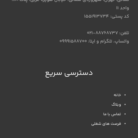
واحد 11
کد پستی: 1551913734
تلفن: 88768737-021
واتساپ، تلگرام و ایتا: 09991588700
دسترسی سریع
خانه
وبلاگ
تماس با ما
فرصت های شغلی