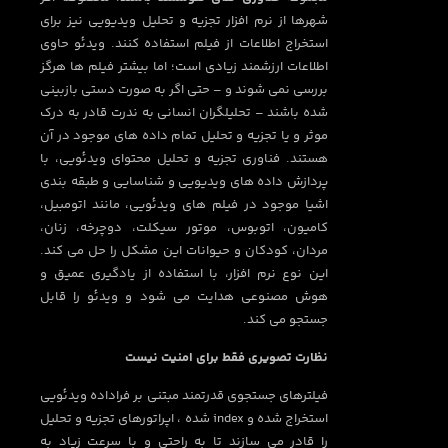
شهرها از نرم افزار تجزیه و تحلیل ویدیویی نیز برای
استخراج اطلاعات از فیلم استفاده کنند. ویدئو حاوی
اطلاعات ارزشمند زیادی است؛ اما بیشتر فیلم ها هرگز
بررسی نمی شوند و – حتی اگر به صورت دستی بازبینی
شده باشند – تحلیلگران انسانی به ندرت قادر به درک
موثر و یا تجزیه و تحلیل تمام داده های موجود در آن
هستند. فناوری تجزیه و تحلیل محتوای ویدئویی، با
پردازش داده های ویدیویی و شناسایی و طبقه بندی
اشیا موجود در فیلم های ویدئویی، مانند اتومبیل،
کامیون، اتوبوس، موتور سیکلت، دوچرخه، زنان،
مردان، کودکان و حیوانات این مشکل را حل می کند.
این نوع نرم افزار، با استفاده از یادگیری عمیق و
هوش مصنوعی هدایت می شود و ویدئو را قابل
جستجو می کند.
نظارت تصویری فقط برای امنیت نیست
فیلترهای جستجوی قدرتمند مبتنی بر فراداده ویدئویی
استخراج شده و index شده ، اپراتورهای تجزیه و تحلیل
را قادر می سازند تا به راحتی و با سرعت زیاد به