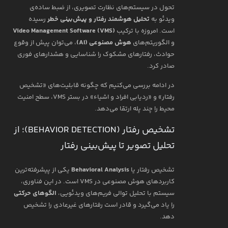
تحول در سیستم‌های نظارت تصویری، از ضبط ساده‌ی
ویدئو به
تحلیل هوشمند رفتار و پیش‌بینی خطر
رسیده
است. امروزه با ترکیب
Video Management Software (VMS)
و الگوریتم‌های
هوش مصنوعی (AI)
، می‌توان پیش از وقوع
حوادث، رفتارهای مشکوک را شناسایی و هشدارهای فوری
صادر کرد.
در ادامه بررسی می‌کنیم که چگونه قابلیت‌های «تشخیص
رفتار» و «ردیابی افراد و اشیاء» در بستر VMS، سطح امنیت
محیط را چند پله ارتقا می‌دهد.
تشخیص رفتار (BEHAVIOR DETECTION)؛ از
تحلیل تصویر تا پیش‌بینی رفتار
تشخیص رفتار یا
Behavioral Analysis
یکی از پیشرفته‌ترین
کاربردهای هوش مصنوعی در VMS است. در این فناوری،
سیستم با تحلیل توالی فریم‌های ویدئویی،
الگوهای حرکتی
را یاد می‌گیرد و قادر است رفتارهای غیرعادی را تشخیص
دهد.