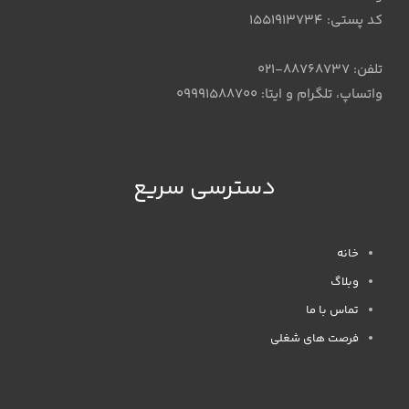
کد پستی: 1551913734
تلفن: 88768737-021
واتساپ، تلگرام و ایتا: 09991588700
دسترسی سریع
خانه
وبلاگ
تماس با ما
فرصت های شغلی